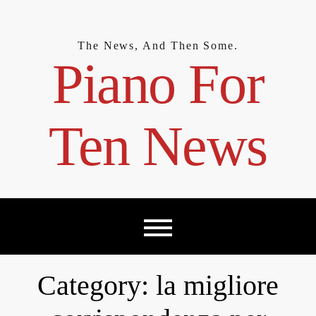
Skip
to
content
The News, And Then Some.
Piano For
Ten News
Category:
la migliore