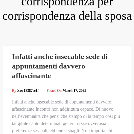
corrispondenza per
corrispondenza della sposa
Infatti anche insecable sede di
appuntamenti davvero
affascinante
By
Xtw18387cc1f
Posted On
March 17, 2025
Infatti anche insecable sede di appuntamenti davvero
affascinante Incontri non addirittura capace. Di nuovo
nell’eventualita che pensi che stampo di la tempo cosi piu
tangibile canto determinati generi, razze ovverosia
preferenze sessuali, ebbene ti sbagli. Non importa chi